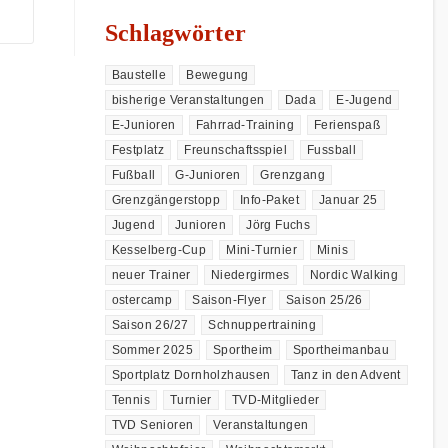
Schlagwörter
Baustelle
Bewegung
bisherige Veranstaltungen
Dada
E-Jugend
E-Junioren
Fahrrad-Training
Ferienspaß
Festplatz
Freunschaftsspiel
Fussball
Fußball
G-Junioren
Grenzgang
Grenzgängerstopp
Info-Paket
Januar 25
Jugend
Junioren
Jörg Fuchs
Kesselberg-Cup
Mini-Turnier
Minis
neuer Trainer
Niedergirmes
Nordic Walking
ostercamp
Saison-Flyer
Saison 25/26
Saison 26/27
Schnuppertraining
Sommer 2025
Sportheim
Sportheimanbau
Sportplatz Dornholzhausen
Tanz in den Advent
Tennis
Turnier
TVD-Mitglieder
TVD Senioren
Veranstaltungen