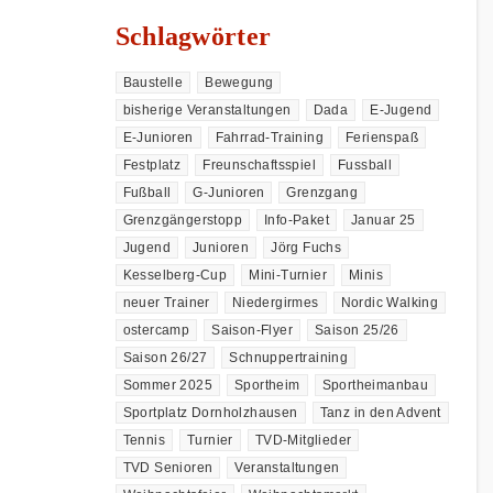
Schlagwörter
Baustelle
Bewegung
bisherige Veranstaltungen
Dada
E-Jugend
E-Junioren
Fahrrad-Training
Ferienspaß
Festplatz
Freunschaftsspiel
Fussball
Fußball
G-Junioren
Grenzgang
Grenzgängerstopp
Info-Paket
Januar 25
Jugend
Junioren
Jörg Fuchs
Kesselberg-Cup
Mini-Turnier
Minis
neuer Trainer
Niedergirmes
Nordic Walking
ostercamp
Saison-Flyer
Saison 25/26
Saison 26/27
Schnuppertraining
Sommer 2025
Sportheim
Sportheimanbau
Sportplatz Dornholzhausen
Tanz in den Advent
Tennis
Turnier
TVD-Mitglieder
TVD Senioren
Veranstaltungen