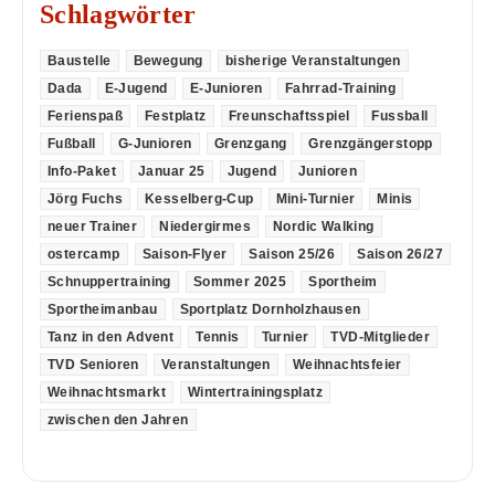
Schlagwörter
Baustelle
Bewegung
bisherige Veranstaltungen
Dada
E-Jugend
E-Junioren
Fahrrad-Training
Ferienspaß
Festplatz
Freunschaftsspiel
Fussball
Fußball
G-Junioren
Grenzgang
Grenzgängerstopp
Info-Paket
Januar 25
Jugend
Junioren
Jörg Fuchs
Kesselberg-Cup
Mini-Turnier
Minis
neuer Trainer
Niedergirmes
Nordic Walking
ostercamp
Saison-Flyer
Saison 25/26
Saison 26/27
Schnuppertraining
Sommer 2025
Sportheim
Sportheimanbau
Sportplatz Dornholzhausen
Tanz in den Advent
Tennis
Turnier
TVD-Mitglieder
TVD Senioren
Veranstaltungen
Weihnachtsfeier
Weihnachtsmarkt
Wintertrainingsplatz
zwischen den Jahren